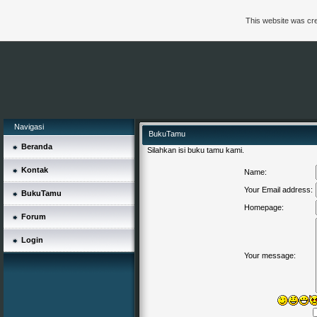
This website was cre
Navigasi
BukuTamu
Beranda
Silahkan isi buku tamu kami.
Kontak
Name:
Your Email address:
BukuTamu
Homepage:
Forum
Login
Your message: