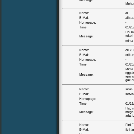
Message:
Mohon
Name:
ali
E-Mail:
allisa
Homepage:
-
Time:
01/25
Hai m
toko 
Message:
minta
Name:
eri k
E-Mail:
eriku
Homepage:
-
Time:
01/25
Minta
nggak
Message:
apa a
gak d
Name:
silvia
E-Mail:
selvia
Homepage:
-
Time:
01/19
Hai, 
Message:
mega 
ada, 
Name:
Fitri 
E-Mail:
fitri.fa