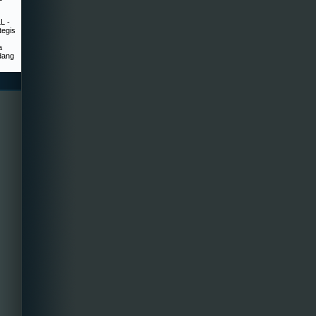
L -
egis
a
idang