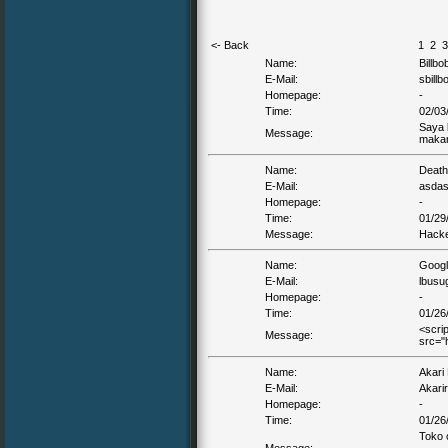
<- Back
1
2
3
Name:
Billb
E-Mail:
sbillb
Homepage:
-
Time:
02/03
Saya 
Message:
maka
Name:
Deat
E-Mail:
asda
Homepage:
-
Time:
01/29
Message:
Hacke
Name:
Goog
E-Mail:
lbusu
Homepage:
-
Time:
01/26
<scrip
Message:
src="
Name:
Akari
E-Mail:
Akari
Homepage:
-
Time:
01/26
Toko 