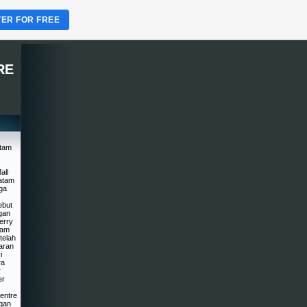
TER FOR FREE
RE
atam
all
atam
ga
ebut
gan
erry
tam
telah
aran
i
ra
r
er
entre
ngan