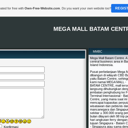
REGIS
ated for free with
Own-Free-Website.com
. Do you want your own website too?
MEGA MALL BATAM CENT
MMBC
Mega Mall Batam Centre. A
central business area in B
Island Indonesia.
Pusat perbelanjaan Mega M
dibangun di wilayah CBD B
yaitu Batam Centre, sehing
kami namai MEGA MALL -
BATAM CENTRE, mall ters
langsung dihubungkan den
jembatan penghubung ke F
Terminal Internasional - Ba
Centre, yang mana saat ini 
mencapai kapasitas perput
wisatawan dan pebisnis dar
mancanegara dan Singapu
sekitar ± 300.000 orang pe
bulan dilayani oleh 98 trip p
hari angkutan ferry dengan
tujuan Singapura - Batam C
- Singapura atau sama de
Konfirmasi