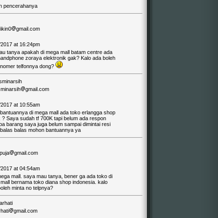
 pencerahanya
dikin0
gmail.com
/2017 at 16:24pm
au tanya apakah di mega mall batam centre ada
handphone zoraya elektronik gak? Kalo ada boleh
 nomer telfonnya dong?
usminarsih
sminarsih
gmail.com
/2017 at 10:55am
 bantuannya di mega mall ada toko erlangga shop
 ? Saya sudah tf 700K tapi belum ada respon
pa barang saya juga belum sampai dimintai resi
ibalas balas mohon bantuannya ya
puja
gmail.com
/2017 at 04:54am
mega mall. saya mau tanya, bener ga ada toko di
mall bernama toko diana shop indonesia. kalo
boleh minta no telpnya?
Farhati
rhati
gmail.com